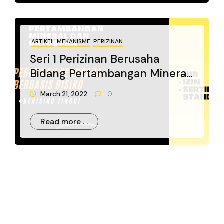
ARTIKEL
MEKANISME
PERIZINAN
Seri 1 Perizinan Berusaha
Bidang Pertambangan Mineral
Dan Batubara
March 21, 2022
0
Read more . .