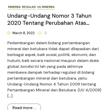
MINERBA
REGULASI
UU MINERBA
Undang-Undang Nomor 3 Tahun
2020 Tentang Perubahan Atas
Undang-Undang Nomor 4 Tahun
March 8, 2022
0
2009 Tentang Pertambangan
Perkembangan dalam bidang pertambangan
Mineral Dan Batubara
mineral dan batubara tidak dapat dilepaskan dari
berbagai aspek, baik sosial, politik, ekonomi, dan
hukum, baik secara nasional maupun dalam skala
global. kondisi ini lah yang pada akhirnya
membawa dampak terhadap regulasi di bidang
pertambangan mineral dan batubara, yaitu
Undang-Undang Nomor 4 Tahun 2009 tentang
Pertambangan Mineral dan Batubara. (UU 4/2009)
[…]
Read more . .