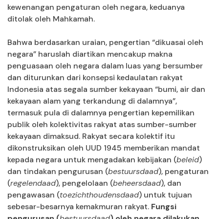
kewenangan pengaturan oleh negara, keduanya
ditolak oleh Mahkamah.
Bahwa berdasarkan uraian, pengertian “dikuasai oleh
negara” haruslah diartikan mencakup makna
penguasaan oleh negara dalam luas yang bersumber
dan diturunkan dari konsepsi kedaulatan rakyat
Indonesia atas segala sumber kekayaan “bumi, air dan
kekayaan alam yang terkandung di dalamnya”,
termasuk pula di dalamnya pengertian kepemilikan
publik oleh kolektivitas rakyat atas sumber-sumber
kekayaan dimaksud. Rakyat secara kolektif itu
dikonstruksikan oleh UUD 1945 memberikan mandat
kepada negara untuk mengadakan kebijakan (
beleid
)
dan tindakan pengurusan (
bestuursdaad
), pengaturan
(
regelendaad
), pengelolaan (
beheersdaad
), dan
pengawasan (
toezichthoudensdaad
) untuk tujuan
sebesar-besarnya kemakmuran rakyat.
Fungsi
pengurusan (
bestuursdaad
) oleh negara dilakukan