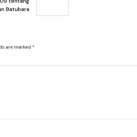
09 tentang
an Batubara
lds are marked
*