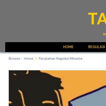
Skip
to
T
content
M
HOME
REGULASI
Browse :
Home
Perubahan Regulasi Minerba