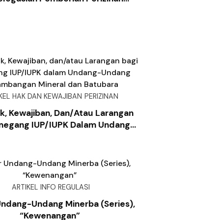
 Di Bidang Pertambangan Mineral
Dan Batubara
KEL
HAK DAN KEWAJIBAN
PERIZINAN
ak, Kewajiban, Dan/atau Larangan
megang IUP/IUPK Dalam Undang-
ng Pertambangan Mineral Dan
Batubara
ARTIKEL
INFO REGULASI
Undang-Undang Minerba (Series),
“Kewenangan”