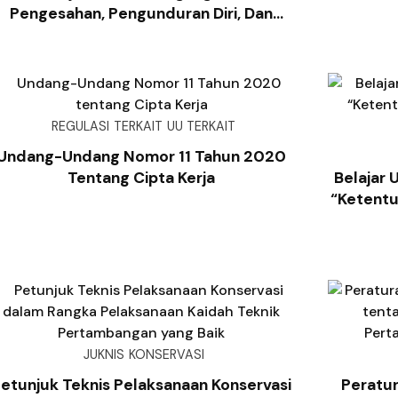
Pengesahan, Pengunduran Diri, Dan
mberhentian KTT, PTL, KTBT, Wakil KTT
Atau Wakil PTL
REGULASI
TERKAIT
UU TERKAIT
Undang-Undang Nomor 11 Tahun 2020
Tentang Cipta Kerja
Belajar 
“Ketentu
JUKNIS
KONSERVASI
etunjuk Teknis Pelaksanaan Konservasi
Peratu