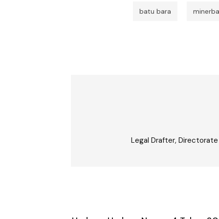
batu bara
minerb
Legal Drafter, Directorate
Post
navigation