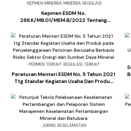
KEPMEN MINERBA
MINERBA
REGULASI
Kepmen ESDM No.
266.K/MB.01/MEM.B/2022 Tentang
Pedoman Permohonan, Evaluasi, Dan
Pemrosesan Perluasan Wilayah Izin Usaha
Pertambangan Dan Wilayah Izin Usaha
Pertambangan Khusus Dalam Rangka
Konservasi Mineral Dan Batubara
PERMEN TERKAIT
REGULASI
TERKAIT
S
Peraturan Menteri ESDM No. 5 Tahun 2021
B
Ttg Standar Kegiatan Usaha Dan Produk
Pada Penyelenggaraan Perizinan Berusaha
Berbasis Risiko Sektor Energi Dan Sumber
Daya Mineral
JUKNIS
KESELAMATAN